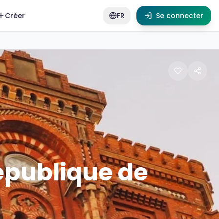
Créer
FR
Se connecter
 Bayramı. Commémorant la proclamation de la République pa
épublique de