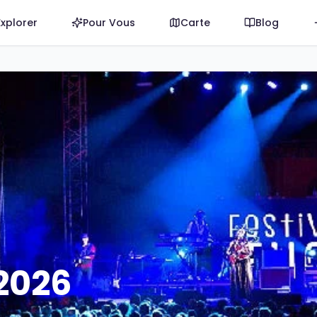
Explorer
Pour Vous
Carte
Blog
ives de la lagune pour la 36e édition du Festival de Thau
 2026